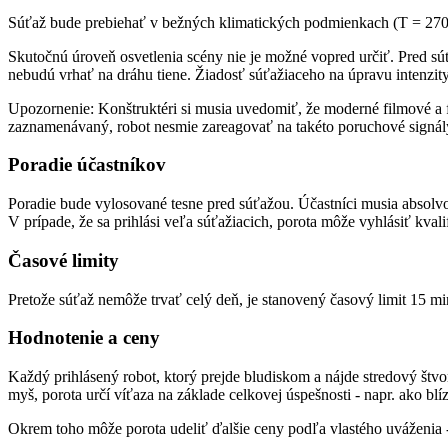
Súťaž bude prebiehať v bežných klimatických podmienkach (T = 270 
Skutočnú úroveň osvetlenia scény nie je možné vopred určiť. Pred sú
nebudú vrhať na dráhu tiene. Žiadosť súťažiaceho na úpravu intenzit
Upozornenie: Konštruktéri si musia uvedomiť, že moderné filmové a fo
zaznamenávaný, robot nesmie zareagovať na takéto poruchové signál
Poradie účastníkov
Poradie bude vylosované tesne pred súťažou. Účastníci musia absolvo
V prípade, že sa prihlási veľa súťažiacich, porota môže vyhlásiť kvali
Časové limity
Pretože súťaž nemôže trvať celý deň, je stanovený časový limit 15 
Hodnotenie a ceny
Každý prihlásený robot, ktorý prejde bludiskom a nájde stredový štv
myš, porota určí víťaza na základe celkovej úspešnosti - napr. ako bl
Okrem toho môže porota udeliť ďalšie ceny podľa vlastého uváženia - 