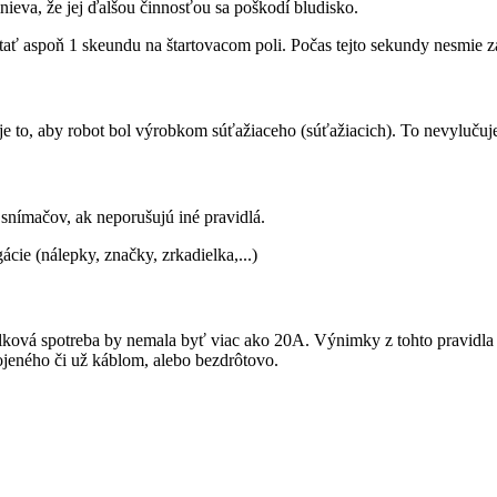
ieva, že jej ďalšou činnosťou sa poškodí bludisko.
 aspoň 1 skeundu na štartovacom poli. Počas tejto sekundy nesmie za
e to, aby robot bol výrobkom súťažiaceho (súťažiacich). To nevyluču
snímačov, ak neporušujú iné pravidlá.
ie (nálepky, značky, zrkadielka,...)
lková spotreba by nemala byť viac ako 20A. Výnimky z tohto pravidla
ojeného či už káblom, alebo bezdrôtovo.