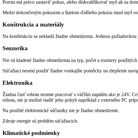
Porota má právo zastaviť pokus, alebo diskvalifikovať myš ak sa domn
Medzi dokončeným pokusom a štartom ďalšieho pokusu musí myš ostať
Konštrukcia a materiály
Na konštrukciu sa nekladú žiadne obmedzenia. Jedinou požiadavkou j
Senzorika
Nie sú kladené žiadne obmedzenia na typ, počet a rozmery použitých 
Súťažiaci nesmú použiť žiadne vonkajšie pomôcky na zlepšenie navigác
Elektronika
Žiadna časť robota nesmie pracovať s väčším napätím ako je 24V. Ce
robota, nie je možné riadiť jeho pohyb napríklad z externého PC prip
Na použité elektronické súčiastky nie je žiadne obmedzenie.
Zdroje energie sú problém súťažiacich.
Klimatické podmienky