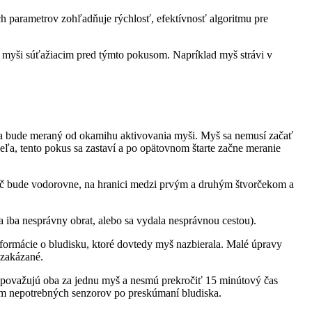
 parametrov zohľadňuje rýchlosť, efektívnosť algoritmu pre
k myši súťažiacim pred týmto pokusom. Napríklad myš strávi v
ka bude meraný od okamihu aktivovania myši. Myš sa nemusí začať
ieľa, tento pokus sa zastaví a po opätovnom štarte začne meranie
 lúč bude vodorovne, na hranici medzi prvým a druhým štvorčekom a
 iba nesprávny obrat, alebo sa vydala nesprávnou cestou).
formácie o bludisku, ktoré dovtedy myš nazbierala. Malé úpravy
 zakázané.
sa považujú oba za jednu myš a nesmú prekročiť 15 minútový čas
m nepotrebných senzorov po preskúmaní bludiska.