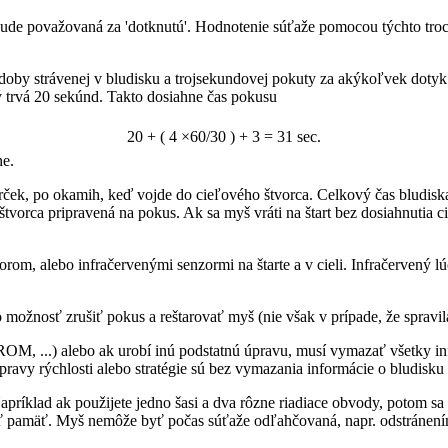
de považovaná za 'dotknutú'. Hodnotenie súťaže pomocou týchto troch
 doby strávenej v bludisku a trojsekundovej pokuty za akýkoľvek doty
ý trvá 20 sekúnd. Takto dosiahne čas pokusu
20 + ( 4 ×60/30 ) + 3 = 31 sec.
ne.
rček, po okamih, keď vojde do cieľového štvorca. Celkový čas bludis
tvorca pripravená na pokus. Ak sa myš vráti na štart bez dosiahnutia c
rom, alebo infračervenými senzormi na štarte a v cieli. Infračervený
možnosť zrušiť pokus a reštarovať myš (nie však v prípade, že spravila
OM, ...) alebo ak urobí inú podstatnú úpravu, musí vymazať všetky in
ravy rýchlosti alebo stratégie sú bez vymazania informácie o bludisku
apríklad ak použijete jedno šasi a dva rôzne riadiace obvody, potom 
ať pamäť. Myš nemôže byť počas súťaže odľahčovaná, napr. odstránení