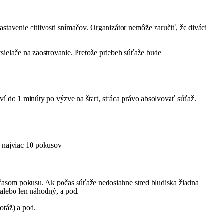
tavenie citlivosti snímačov. Organizátor nemôže zaručiť, že diváci
sielače na zaostrovanie. Pretože priebeh súťaže bude
í do 1 minúty po výzve na štart, stráca právo absolvovať súťaž.
 najviac 10 pokusov.
 časom pokusu. Ak počas súťaže nedosiahne stred bludiska žiadna
 alebo len náhodný, a pod.
otáž) a pod.