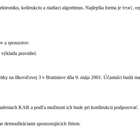
troniku, koštrukciu a riadiaci algoritmus. Najlepšia forma je
, o
html
ov a sponzorov.
výkladu pravidiel.
tiky na Ilkovičovej 3 v Bratislave dňa 9. mája 2001. Účastníci budú ma
deniach KAR a podľa možnosti ich bude pri konštrukcii podporovať. 
e demonštráciami sponzorujúcich firiem.