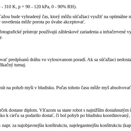
- 310 K, p = 90 - 120 kPa, 0 - 90% RH).
ťažou bude vyhradený čas, ktorý môžu súťažiaci využiť na optimálne nas
y osvetlenia môže porota po úvahe akceptovať.
tografické prístroje používajú zábleskové zariadenia a infračervené vy
y.
vať predpísanú dráhu vo vylosovanom poradí. Ak sa súťažiaci nedostav
fikačný turnaj.
minút na pohzb myši v bludisku. Počas tohoto času môže myš absolvovať
orček dostane diplom. Víťazom sa stane robot s najnižším dosiahnutým
ízko k cieľu sa podarilo dostať, či bol pohyb po bludisku koordinovaný,
napr. za najobjavnejšiu konštrukciu, najelegantnejšiu konštrukciu (kap