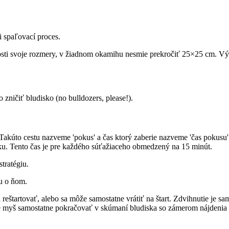
 spaľovací proces.
osti svoje rozmery, v žiadnom okamihu nesmie prekročiť 25×25 cm. Výš
 zničiť bludisko (no bulldozers, please!).
Takúto cestu nazveme 'pokus' a čas ktorý zaberie nazveme 'čas pokusu'
sku. Tento čas je pre každého súťažiaceho obmedzený na 15 minút.
tratégiu.
iu o ňom.
 reštartovať, alebo sa môže samostatne vrátiť na štart. Zdvihnutie je 
že myš samostatne pokračovať v skúmaní bludiska so zámerom nájdenia o