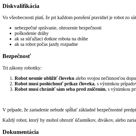
Diskvalifikácia
Vo všeobecnosti platí, že pri každom porušení pravidiel je robot zo sú
nebezpečné správanie, ohrozenie bezpečnosti
poškodenie dráhy
ak sa súťažiaci dotkne robota na dráhe
ak sa robot počas jazdy rozpadne
Bezpečnosť
Tri zákony robotiky:
Robot nesmie ublížiť človeku
alebo svojou nečinnosťou dopus
Robot musí poslúchnuť príkaz človeka
, s výnimkou prípado
Robot musí chrániť sám seba pred zničením
, s výnimkou pr
V prípade, že zariadenie nebude spĺňať základné bezpečnostné predpis
Každý robot, ktorý by mohol ohroziť účastníkov, divákov, alebo zari
Dokumentácia