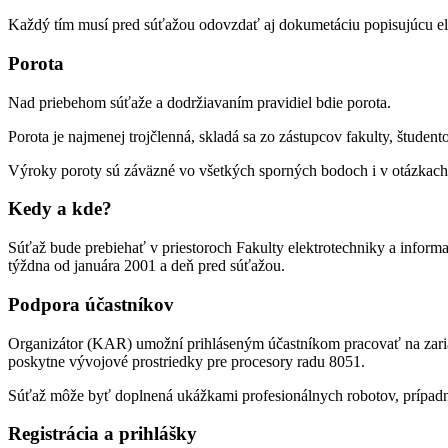
Každý tím musí pred súťažou odovzdať aj dokumetáciu popisujúcu elek
Porota
Nad priebehom súťaže a dodržiavaním pravidiel bdie porota.
Porota je najmenej trojčlenná, skladá sa zo zástupcov fakulty, študent
Výroky poroty sú záväzné vo všetkých sporných bodoch i v otázkach 
Kedy a kde?
Súťaž bude prebiehať v priestoroch Fakulty elektrotechniky a informa
týždna od januára 2001 a deň pred súťažou.
Podpora účastníkov
Organizátor (KAR) umožní prihláseným účastníkom pracovať na zaria
poskytne vývojové prostriedky pre procesory radu 8051.
Súťaž môže byť doplnená ukážkami profesionálnych robotov, prípadn
Registrácia a prihlášky