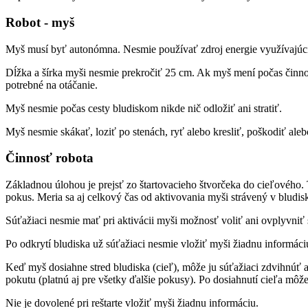
Robot - myš
Myš musí byť autonómna. Nesmie používať zdroj energie využívajúci
Dĺžka a šírka myši nesmie prekročiť 25 cm. Ak myš mení počas činn
potrebné na otáčanie.
Myš nesmie počas cesty bludiskom nikde nič odložiť ani stratiť.
Myš nesmie skákať, loziť po stenách, ryť alebo kresliť, poškodiť alebo
Činnosť robota
Základnou úlohou je prejsť zo štartovacieho štvorčeka do cieľového. 
pokus. Meria sa aj celkový čas od aktivovania myši strávený v bludi
Súťažiaci nesmie mať pri aktivácii myši možnosť voliť ani ovplyvniť s
Po odkrytí bludiska už súťažiaci nesmie vložiť myši žiadnu informác
Keď myš dosiahne stred bludiska (cieľ), môže ju súťažiaci zdvihnúť a
pokutu (platnú aj pre všetky ďalšie pokusy). Po dosiahnutí cieľa mô
Nie je dovolené pri reštarte vložiť myši žiadnu informáciu.