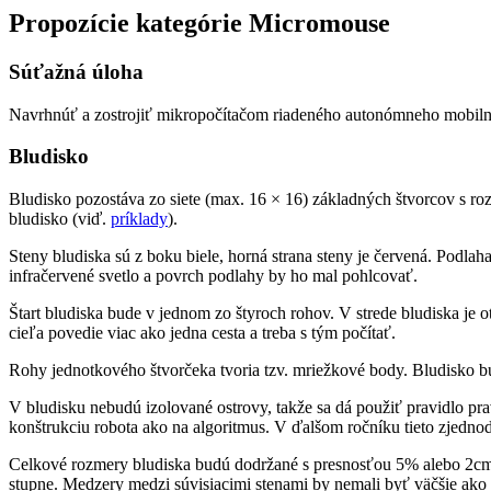
Propozície kategórie Micromouse
Súťažná úloha
Navrhnúť a zostrojiť mikropočítačom riadeného autonómneho mobilné
Bludisko
Bludisko pozostáva zo siete (max. 16 × 16) základných štvorcov s r
bludisko (viď.
príklady
).
Steny bludiska sú z boku biele, horná strana steny je červená. Podla
infračervené svetlo a povrch podlahy by ho mal pohlcovať.
Štart bludiska bude v jednom zo štyroch rohov. V strede bludiska je 
cieľa povedie viac ako jedna cesta a treba s tým počítať.
Rohy jednotkového štvorčeka tvoria tzv. mriežkové body. Bludisko 
V bludisku nebudú izolované ostrovy, takže sa dá použiť pravidlo pr
konštrukciu robota ako na algoritmus. V ďalšom ročníku tieto zjedn
Celkové rozmery bludiska budú dodržané s presnosťou 5% alebo 2cm 
stupne. Medzery medzi súvisiacimi stenami by nemali byť väčšie ako