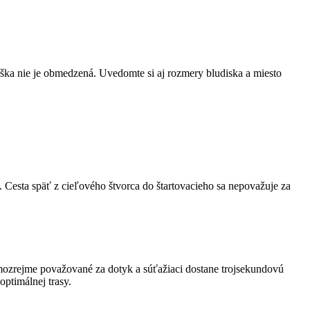
ka nie je obmedzená. Uvedomte si aj rozmery bludiska a miesto
. Cesta späť z cieľového štvorca do štartovacieho sa nepovažuje za
samozrejme považované za dotyk a súťažiaci dostane trojsekundovú
ptimálnej trasy.