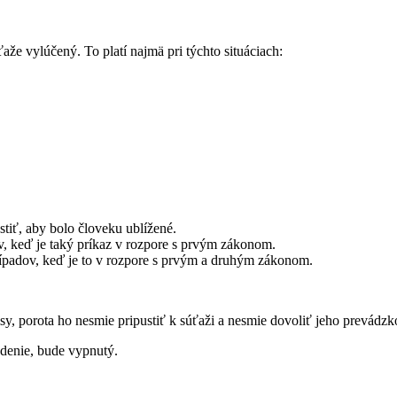
ťaže vylúčený. To platí najmä pri týchto situáciach:
tiť, aby bolo človeku ublížené.
v, keď je taký príkaz v rozpore s prvým zákonom.
ípadov, keď je to v rozpore s prvým a druhým zákonom.
y, porota ho nesmie pripustiť k súťaži a nesmie dovoliť jeho prevádzk
adenie, bude vypnutý.