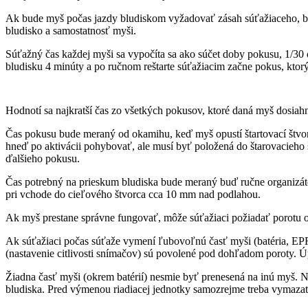
Ak bude myš počas jazdy bludiskom vyžadovať zásah súťažiaceho, bu
bludisko a samostatnosť myši.
Súťažný čas každej myši sa vypočíta sa ako súčet doby pokusu, 1/30
bludisku 4 minúty a po ručnom reštarte súťažiacim začne pokus, ktor
Hodnotí sa najkratší čas zo všetkých pokusov, ktoré daná myš dosiah
Čas pokusu bude meraný od okamihu, keď myš opustí štartovací štvo
hneď po aktivácii pohybovať, ale musí byť položená do štarovacieho š
ďalšieho pokusu.
Čas potrebný na prieskum bludiska bude meraný buď ručne organizáto
pri vchode do cieľového štvorca cca 10 mm nad podlahou.
Ak myš prestane správne fungovať, môže súťažiaci požiadať porotu o 
Ak súťažiaci počas súťaže vymení ľubovoľnú časť myši (batéria, EPR
(nastavenie citlivosti snímačov) sú povolené pod dohľadom poroty. Úp
Žiadna časť myši (okrem batérií) nesmie byť prenesená na inú myš. N
bludiska. Pred výmenou riadiacej jednotky samozrejme treba vymaz