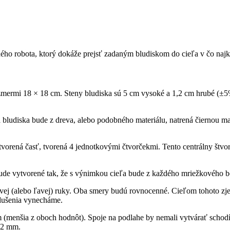
ho robota, ktorý dokáže prejsť zadaným bludiskom do cieľa v čo najk
ozmermi 18 × 18 cm. Steny bludiska sú 5 cm vysoké a 1,2 cm hrubé (
±
5
ha bludiska bude z dreva, alebo podobného materiálu, natrená čiernou m
otvorená časť, tvorená 4 jednotkovými čtvorčekmi. Tento centrálny štvor
bude vytvorené tak, že s výnimkou cieľa bude z každého mriežkového b
avej (alebo ľavej) ruky. Oba smery budú rovnocenné. Cieľom tohoto zj
odušenia vynecháme.
(menšia z oboch hodnôt). Spoje na podlahe by nemali vytvárať schod
 2 mm.