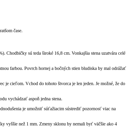
ratšom čase.
%). Chodbičky sú teda široké 16,8 cm. Vonkajšia stena uzatvára celé
atnou farbou. Povrch hornej a bočných stien bludiska by mal odrážať
ec je cieľom. Vchod do tohoto štvorca je len jeden. Je možné, že do
odu vychádzať aspoň jedna stena.
ednodušenia je umožniť súťažiacim sústrediť pozornosť viac na
íky vyššie než 1 mm. Zmeny sklonu by nemali byť väčšie ako 4