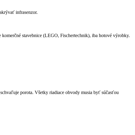
krývať infrasenzor.
je komerčné stavebnice (LEGO, Fischertechnik), iba hotové výrobky.
 schvaľuje porota. Všetky riadiace obvody musia byť súčasťou