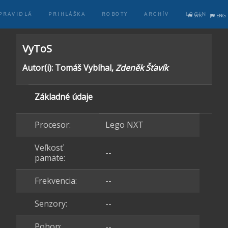
PRAVIDLÁ
PRIHLÁŠKA
ROBOTY
ARCHÍV
LOGIN
SVK
ENG
VyToS
Autor(i): Tomáš Vybíhal,
Zdeněk Šťavík
Základné údaje
Procesor:
Lego NXT
Veľkosť
--
pamäte:
Frekvencia:
--
Senzory:
--
Pohon:
--