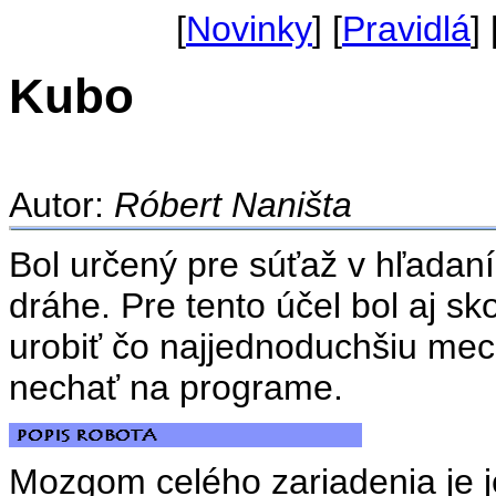
[
Novinky
] [
Pravidlá
] 
Kubo
Autor:
Róbert Naništa
Bol určený pre súťaž v hľadan
dráhe. Pre tento účel bol aj s
urobiť čo najjednoduchšiu mec
nechať na programe.
Mozgom celého zariadenia je j