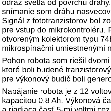
odraz svetla od povrchu dráhy
snímanie som dráhu nasvecova
Signál z fototranzistorov bol 
pre vstup do mikrokontroléru. P
otvoreným kolektorom typu 7
mikrospínačmi umiestnenými na
Pohon robota som riešil dvomi
ktoré boli budené tranzistoro
pre výkonový budič boli gener
Napájanie robota je z 12 volt
kapacitou 0.8 Ah. Výkonová ča
a riadiaca časť 5-mi voltmi cez