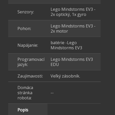
Lego Mindstorms EV3 -
Senzory:
2x optický, 1x gyro
Lego Mindstorms EV3 -
Pohon:
2x motor
batérie -Lego
Napájanie:
Mindstorms EV3
Programovací
Lego Mindstorms EV3
jazyk:
EDU
Zaujímavosti:
Veľký zásobník.
Domáca
stránka
--
robota:
Popis