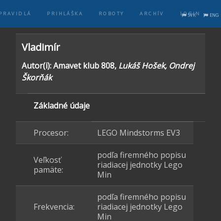
PRAVIDLÁ
PRIHLÁŠKA
ROBOTY
ARCHÍV
LOGIN
SVK
ENG
Vladimír
Autor(i): Amavet klub 808,
Lukáš Hošek, Ondrej
Škorňák
Základné údaje
Procesor:
LEGO Mindstorms EV3
podľa firemného popisu
Veľkosť
riadiacej jednotky Lego
pamäte:
Min
podľa firemného popisu
Frekvencia:
riadiacej jednotky Lego
Min