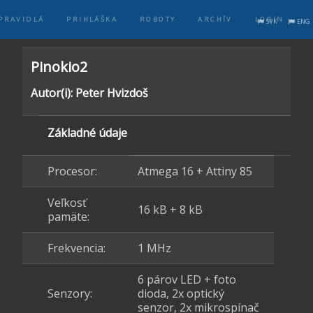
PRAVIDLÁ
PRIHLÁŠKA
ROBOTY
ARCHÍV
LOGIN
SVK
ENG
Pinokio2
Autor(i): Peter Hvizdoš
Základné údaje
Procesor:
Atmega 16 + Attiny 85
Veľkosť
16 kB + 8 kB
pamäte:
Frekvencia:
1 MHz
6 párov LED + foto
Senzory:
dioda, 2x optický
senzor, 2x mikrospínač