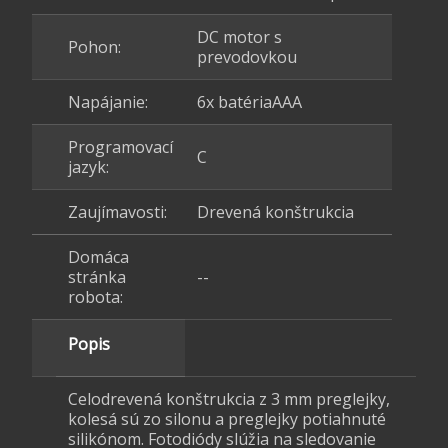
DC motor s
Pohon:
prevodovkou
Napájanie:
6x batériaAAA
Programovací
C
jazyk:
Zaujímavosti:
Drevená konštrukcia
Domáca
stránka
--
robota:
Popis
Celodrevená konštrukcia z 3 mm preglejky,
kolesá sú zo silonu a preglejky potiahnuté
silikónom. Fotodiódy slúžia na sledovanie