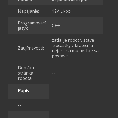
Napájanie:
12V Li-po
Programovací
C++
jazyk:
zatial je robot v stave
"sucastky v krabici" a
Zaujímavosti:
nejako sa mu nechce sa
postavit
Domáca
stránka
--
robota:
Popis
--