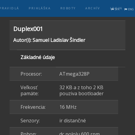
PRAVIDLÁ
PRIHLÁŠKA
ROBOTY
ARCHÍV
LOGIN
SVK
ENG
Duplex001
Autor(i): Samuel Ladislav Šindler
Základné údaje
Procesor:
ATmega328P
Veľkosť
32 KB a z toho 2 KB
pamäte:
pouziva bootloader
Frekvencia:
16 MHz
Senzory:
ir distančné
Pohon:
dc pololu 600 rpm