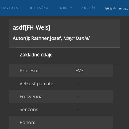
PRAVIDLÁ
PRIHLÁŠKA
ROBOTY
ARCHÍV
LOGIN
SVK
ENG
asdf[FH-Wels]
Autor(i): Rathner Josef,
Mayr Daniel
Základné údaje
Procesor:
EV3
Veľkosť pamäte:
--
Frekvencia:
--
Senzory:
--
Pohon:
--