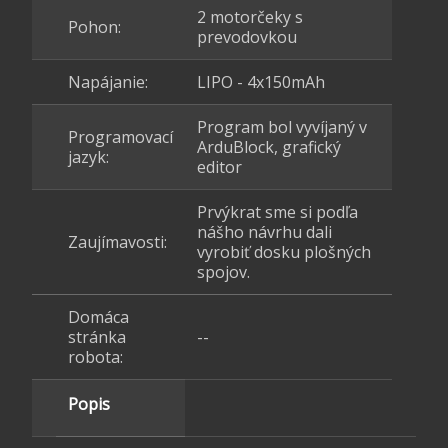
2 motorčeky s
Pohon:
prevodovkou
Napájanie:
LIPO - 4x150mAh
Program bol vyvíjaný v
Programovací
ArduBlock, grafický
jazyk:
editor
Prvýkrat sme si podľa
nášho návrhu dali
Zaujímavosti:
vyrobiť dosku plošných
spojov.
Domáca
stránka
--
robota:
Popis