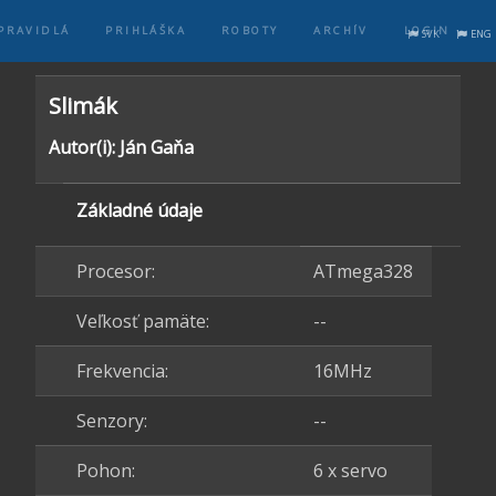
PRAVIDLÁ
PRIHLÁŠKA
ROBOTY
ARCHÍV
LOGIN
SVK
ENG
Slimák
Autor(i): Ján Gaňa
Základné údaje
Procesor:
ATmega328
Veľkosť pamäte:
--
Frekvencia:
16MHz
Senzory:
--
Pohon:
6 x servo