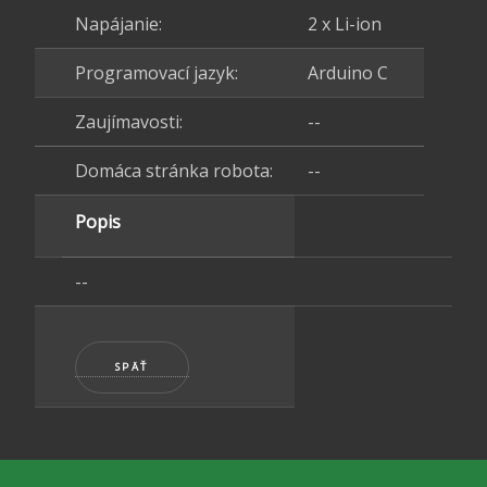
Napájanie:
2 x Li-ion
Programovací jazyk:
Arduino C
Zaujímavosti:
--
Domáca stránka robota:
--
Popis
--