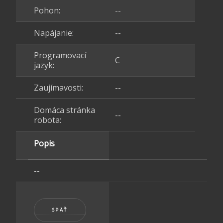
Pohon:
--
Napájanie:
--
Programovací
C
jazyk:
Zaujímavosti:
--
Domáca stránka
--
robota:
Popis
--