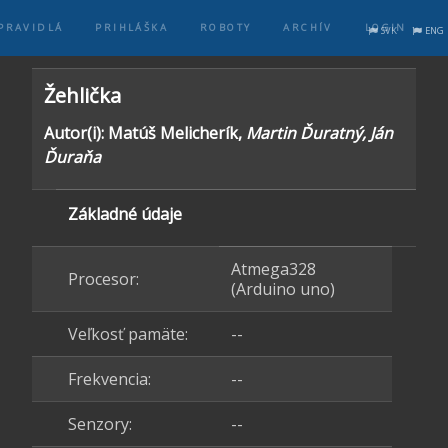
PRAVIDLÁ
PRIHLÁŠKA
ROBOTY
ARCHÍV
LOGIN
SVK
ENG
Žehlička
Autor(i): Matúš Melicherík,
Martin Ďuratný, Ján
Ďuraňa
Základné údaje
Atmega328
Procesor:
(Arduino uno)
Veľkosť pamäte:
--
Frekvencia:
--
Senzory:
--